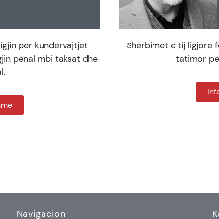
igjin për kundërvajtjet
Shërbimet e tij ligjore 
jin penal mbi taksat dhe
tatimor pen
l.
Inf
shme
Navigacion
K