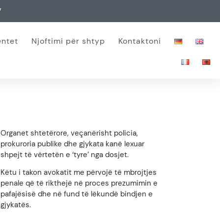
7
ntet
Njoftimi për shtyp
Kontaktoni
Organet shtetërore, veçanërisht policia,
prokuroria publike dhe gjykata kanë lexuar
shpejt të vërtetën e ‘tyre’ nga dosjet.
Këtu i takon avokatit me përvojë të mbrojtjes
penale që të rikthejë në proces prezumimin e
pafajësisë dhe në fund të lëkundë bindjen e
gjykatës.