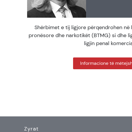
Shërbimet e tij ligjore përqendrohen në l
pronësore dhe narkotikët (BTMG) si dhe lig
ligjin penal komercia
Informacione të mëtej
Zyrat