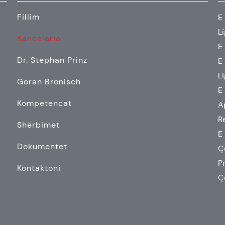
Fillim
E
Li
Kancelaria
E
Dr. Stephan Prinz
E
Li
Goran Bronisch
E
Kompetencat
A
R
Shërbimet
E
Dokumentet
Ç
P
Kontaktoni
Ç