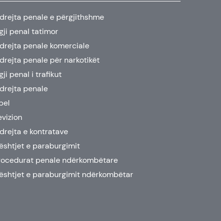
 drejta penale e përgjithshme
gji penal tatimor
 drejta penale komerciale
 drejta penale për narkotikët
gji penal i trafikut
 drejta penale
pel
evizion
 drejta e kontratave
ështjet e paraburgimit
rocedurat penale ndërkombëtare
ështjet e paraburgimit ndërkombëtar