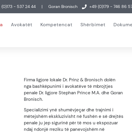
 (0)173 - 537 24 44
|
Goran Bronisch
+49 (0)179 - 746 86 5
ia
Avokatët
Kompetencat
Shërbimet
Dokume
Firma ligjore lokale Dr. Prinz & Bronisch dolën
nga bashkëpunimi i avokatëve të mbrojtjes
penale Dr. ligjore Stephan Prince M.A. dhe Goran
Bronisch.
Specializimi ynë shumëvjeçar dhe trajnimi i
mëtejshëm ekskluzivisht në fushën e së drejtës
penale ju jep sigurinë për të mos u ekspozuar
ndaj ndonjë rreziku të panevojshëm në