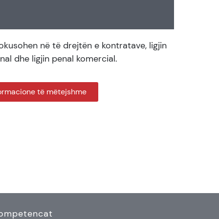
fokusohen në të drejtën e kontratave, ligjin
al dhe ligjin penal komercial.
ormacione të mëtejshme
ompetencat