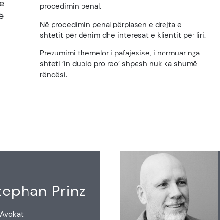
ne
procedimin penal.
ë
Në procedimin penal përplasen e drejta e
shtetit për dënim dhe interesat e klientit për liri.
Prezumimi themelor i pafajësisë, i normuar nga
shteti ‘in dubio pro reo’ shpesh nuk ka shumë
rëndësi.
Stephan Prinz
Avokat