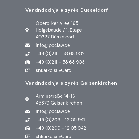
Vendndodhja e zyrës Düsseldorf
Oberbilker Allee 165
Hofgebäude / 1. Etage
40227 Düsseldorf
info@pbclaw.de
+49 (0)211 - 58 68 902
+49 (0)211 - 58 68 903
shkarko si vCard
Vendndodhja e zyrës Gelsenkirchen
Arminstraße 14-16
45879 Gelsenkirchen
info@pbclaw.de
+49 (0)209 - 12 05 941
+49 (0)209 - 12 05 942
shkarko si vCard